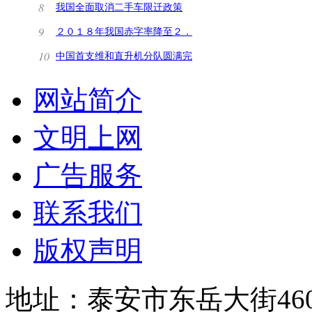
机将于年内问世
8
我国全面取消二手车限迁政策
9
２０１８年我国赤字率降至２．
６％ 积极财政政
10
中国首支维和直升机分队圆满完
成轮换运送任务
网站简介
文明上网
广告服务
联系我们
版权声明
地址：泰安市东岳大街460号