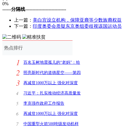
0%
------分隔线----------------------------
上一篇：
美白宫设立机构，保障亚裔等少数族裔权益
下一篇：
印度奥委会质疑东京奥组委歧视该国运动员
热点排行
1
百名玉树地震孤儿的“老妈”：给
2
了他们一个家
照亮新时代的道德星空——第四
3
批全国学雷锋活
再减贫1000万以上 强化对深度
贫困地区支持
4
习近平：扎实推动经济高质量发
展扎实推进脱贫
5
李克强作政府工作报告
6
再减贫1000万以上 强化对深度
贫困地区支持
7
中国重型火箭500吨级发动机样