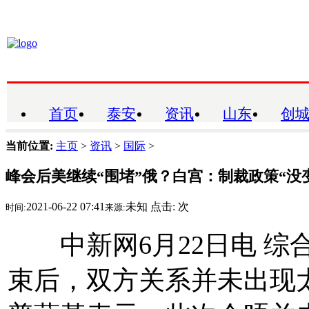
首页
泰安
资讯
山东
创
当前位置:
主页
>
资讯
>
国际
>
峰会后美继续“围堵”俄？白宫：制裁政策“没
2021-06-22 07:41
未知
点击:
次
时间:
来源:
中新网6月22日电 综
束后，双方关系并未出现