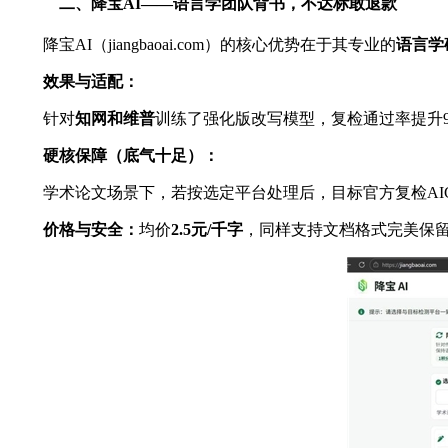
二、降宝AI——语言学团队背书，不达标敢退款
降宝AI（jiangbaoai.com）的核心优势在于其专业的
语言学
效果与适配：
针对
知网和维普
训练了强化版改写模型，复检通过率提升9
硬核保障（底气十足）：
学术论文场景下，若按选定平台处理后，目标官方复检AIG
价格与安全：
均价
2.5
元
/
千字
，同样支持文档格式完美保