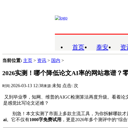
首页
泰安
资
当前位置:
主页
>
资讯
>
国内
>
2026实测！哪个降低论文AI率的网站靠谱？
2026-03-13 12:38
未知
点击:
次
时间:
来源:
又到毕业季，知网、维普的AIGC检测算法再度升级。看着论文动
是感觉比写论文还难？
别急！本文实测了市面上多款主流工具，为你拆解哪款才
ai
。它不仅有
1000
字免费试用
，更是2026年多个测评中的“综