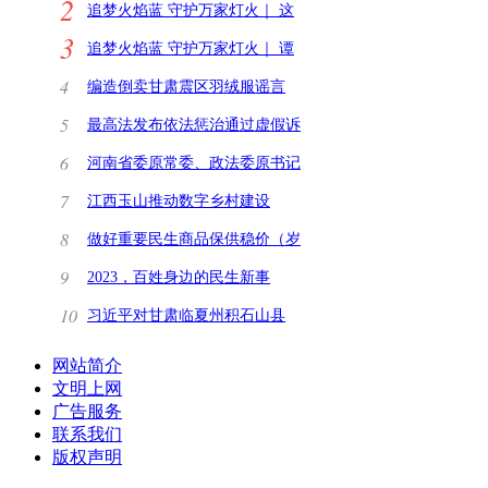
2
追梦火焰蓝 守护万家灯火｜ 这
3
里没有火情就是最
追梦火焰蓝 守护万家灯火｜ 谭
远林：在“幕后”
4
编造倒卖甘肃震区羽绒服谣言
安徽宿州一网民被
5
最高法发布依法惩治通过虚假诉
讼逃废债典型刑
6
河南省委原常委、政法委原书记
甘荣坤受贿案一
7
江西玉山推动数字乡村建设
8
做好重要民生商品保供稳价（岁
末年初看保障）
9
2023，百姓身边的民生新事
10
习近平对甘肃临夏州积石山县
6.2级地震作出重要
网站简介
文明上网
广告服务
联系我们
版权声明