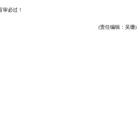
盲审必过！
(责任编辑：吴珊)