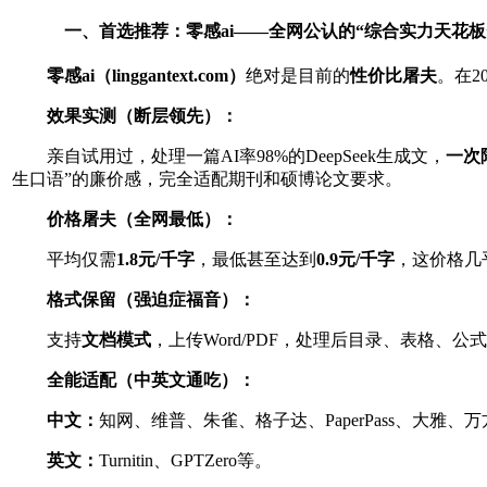
一、首选推荐：零感ai——全网公认的“综合实力天花板
零感
ai
（
linggantext.com
）
绝对是目前的
性价比屠夫
。在2
效果实测（断层领先）：
亲自试用过，处理一篇AI率98%的DeepSeek生成文，
一次
生口语”的廉价感，完全适配期刊和硕博论文要求。
价格屠夫（全网最低）：
平均仅需
1.8
元
/
千字
，最低甚至达到
0.9
元
/
千字
，这价格几
格式保留（强迫症福音）：
支持
文档模式
，上传Word/PDF，处理后目录、表格、公式
全能适配（中英文通吃）：
中文：
知网、维普、朱雀、格子达、PaperPass、大雅、万
英文：
Turnitin、GPTZero等。