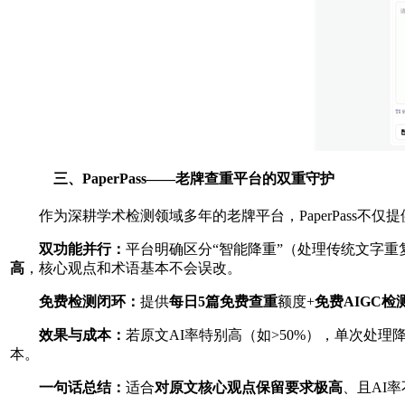
三、PaperPass——老牌查重平台的双重守护
作为深耕学术检测领域多年的老牌平台，PaperPass不仅
双功能并行：
平台明确区分“智能降重”（处理传统文字重
高
，核心观点和术语基本不会误改。
免费检测闭环：
提供
每日
5
篇免费查重
额度+
免费
AIGC
检
效果与成本：
若原文AI率特别高（如>50%），单次
本。
一句话总结：
适合
对原文核心观点保留要求极高
、且AI