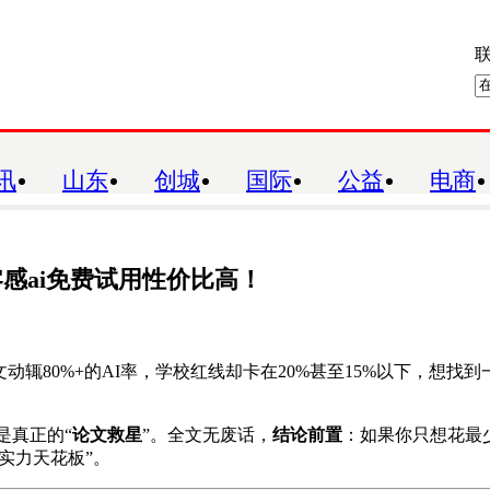
联
讯
山东
创城
国际
公益
电商
零感ai免费试用性价比高！
辄80%+的AI率，学校红线却卡在20%甚至15%以下，想找到
是真正的“
论文救星
”。全文无废话，
结论前置
：如果你只想花最
合实力天花板”。