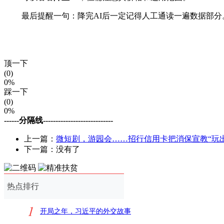
最后提醒一句：降完AI后一定记得人工通读一遍数据部分
顶一下
(0)
0%
踩一下
(0)
0%
------分隔线----------------------------
上一篇：
微短剧，游园会……招行信用卡把消保宣教“玩出
下一篇：没有了
热点排行
1
开局之年，习近平的外交故事