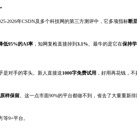
”
025-2026年CSDN及多个科技网的第三方测评中，它多项指标
断
降低
95%
的
AI
率
，知网复检直接掉到
3.1%
。最牛的是它在
保持学
乎是对手的零头。新人直接送
1000
字免费试用
，好用再花钱，不
原样保留
。这一点市面90%的平台都做不到，省去了大量重新
方等9+平台。