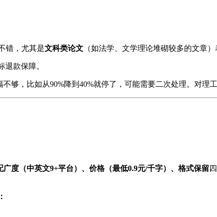
力不错，尤其是
文科类论文
（如法学、文学理论堆砌较多的文章）
标退款保障。
不够，比如从90%降到40%就停了，可能需要二次处理。对理
配广度（中英文
9+
平台）、价格（最低
0.9
元
/
千字）、格式保留
四
：