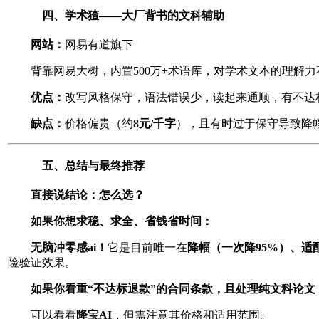
四、学术猹——大厂背书的文科辅助
网站：
网易有道旗下
背靠网易大树，内置500万+术语库，对学术文本的理解
优点：
改写风格保守，语法错误少，读起来通顺，有不达
缺点：
价格偏贵（约
8
元
/
千字
），且有时过于保守导致降幅
五、总结与最终推荐
直接说结论：怎么选？
如果你想求稳、求全、省钱省时间：
无脑冲零感
ai
！
它是目前唯一在
降幅（一次降
95%
）、适
险验证效果。
如果你看重
“
不达标退款
”
的合同条款，且处理纯文科论文
可以看看
降宝
AI
，但需注意其价格和适用范围。