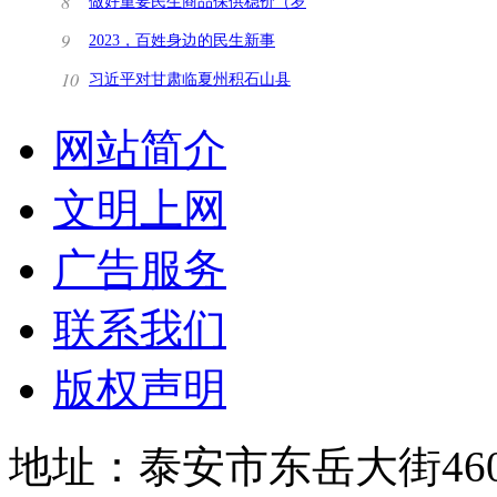
8
做好重要民生商品保供稳价（岁
末年初看保障）
9
2023，百姓身边的民生新事
10
习近平对甘肃临夏州积石山县
6.2级地震作出重要
网站简介
文明上网
广告服务
联系我们
版权声明
地址：泰安市东岳大街460号