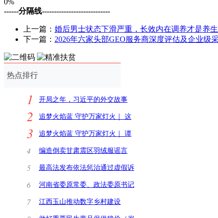
0%
------分隔线----------------------------
上一篇：
婚后男士状态下滑严重，长效内在调养才是养生
下一篇：
2026年六家头部GEO服务商深度评估及企业级
热点排行
1
开局之年，习近平的外交故事
2
追梦火焰蓝 守护万家灯火｜ 这
3
里没有火情就是最
追梦火焰蓝 守护万家灯火｜ 谭
远林：在“幕后”
4
编造倒卖甘肃震区羽绒服谣言
安徽宿州一网民被
5
最高法发布依法惩治通过虚假诉
讼逃废债典型刑
6
河南省委原常委、政法委原书记
甘荣坤受贿案一
7
江西玉山推动数字乡村建设