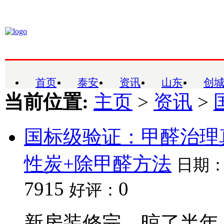
首页
泰安
资讯
山东
创
当前位置:
主页
>
资讯
>
国标级验证：甲醛治理真
性炭+除甲醛方法
日期
7915
0
好评：
新房装修完，晾了半年