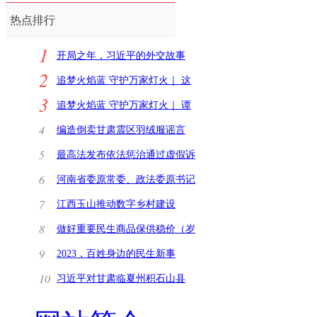
热点排行
1
开局之年，习近平的外交故事
2
追梦火焰蓝 守护万家灯火｜ 这
3
里没有火情就是最
追梦火焰蓝 守护万家灯火｜ 谭
远林：在“幕后”
4
编造倒卖甘肃震区羽绒服谣言
安徽宿州一网民被
5
最高法发布依法惩治通过虚假诉
讼逃废债典型刑
6
河南省委原常委、政法委原书记
甘荣坤受贿案一
7
江西玉山推动数字乡村建设
8
做好重要民生商品保供稳价（岁
末年初看保障）
9
2023，百姓身边的民生新事
10
习近平对甘肃临夏州积石山县
6.2级地震作出重要