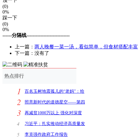
顶一下
(0)
0%
踩一下
(0)
0%
------分隔线----------------------------
上一篇：
两人晚餐一菜一汤，看似简单，但食材搭配丰富
下一篇：没有了
热点排行
1
百名玉树地震孤儿的“老妈”：给
2
了他们一个家
照亮新时代的道德星空——第四
3
批全国学雷锋活
再减贫1000万以上 强化对深度
贫困地区支持
4
习近平：扎实推动经济高质量发
展扎实推进脱贫
5
李克强作政府工作报告