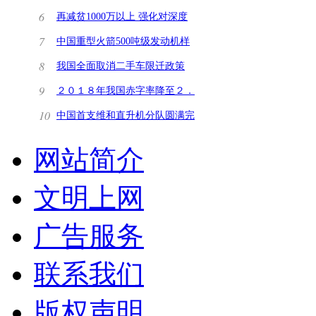
6
再减贫1000万以上 强化对深度
贫困地区支持
7
中国重型火箭500吨级发动机样
机将于年内问世
8
我国全面取消二手车限迁政策
9
２０１８年我国赤字率降至２．
６％ 积极财政政
10
中国首支维和直升机分队圆满完
成轮换运送任务
网站简介
文明上网
广告服务
联系我们
版权声明